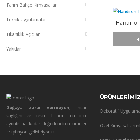
Tarım Bahçe Kimyasalları
Teknik Uygulamalar
Handiron
Tıkanıklık Açıcılar
R
Yakıtlar
ÜRÜNLERİMİ
Doğaya zarar vermeyen
, insan
Dekoratif Uygulama
sağlığını ve çevre bilincini en ince
ayrıntısına kadar değerlendiren ürünleri
Özel Kimyasal Ürün
araştırıyor, geliştiriyoruz.