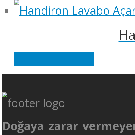
Ha
Devamını oku
Doğaya zarar vermeye