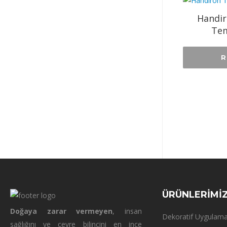
Handir
Tem
R
ÜRÜNLERİMİ
Doğaya zarar vermeyen
, insan
Dekoratif Uygulama
sağlığını ve çevre bilincini en ince