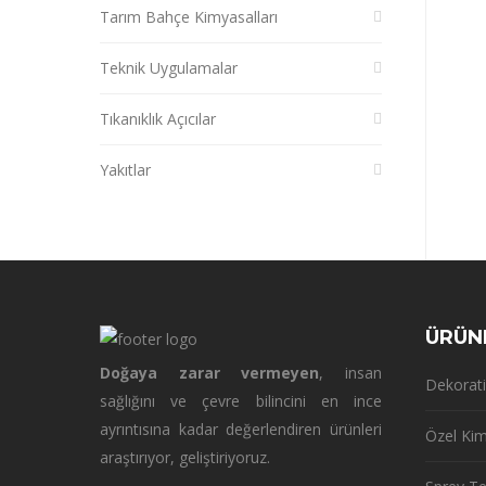
Tarım Bahçe Kimyasalları
Teknik Uygulamalar
Tıkanıklık Açıcılar
Yakıtlar
ÜRÜN
Doğaya zarar vermeyen
, insan
Dekorati
sağlığını ve çevre bilincini en ince
ayrıntısına kadar değerlendiren ürünleri
Özel Kim
araştırıyor, geliştiriyoruz.