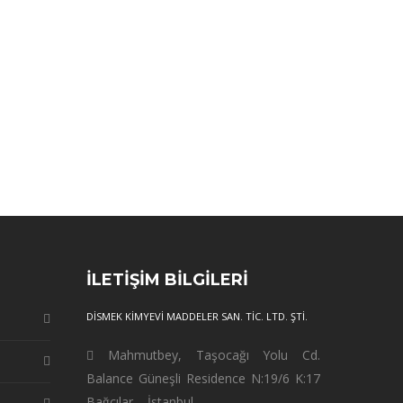
İLETİŞİM BİLGİLERİ
DİSMEK KİMYEVİ MADDELER SAN. TİC. LTD. ŞTİ.
Mahmutbey, Taşocağı Yolu Cd.
Balance Güneşli Residence N:19/6 K:17
Bağcılar – İstanbul