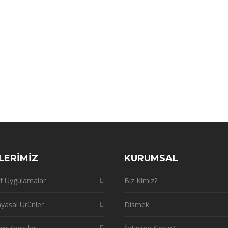
LERİMİZ
KURUMSAL
f Uygulamalar
Biz Kimiz?
yasal Ürünler
Dismek