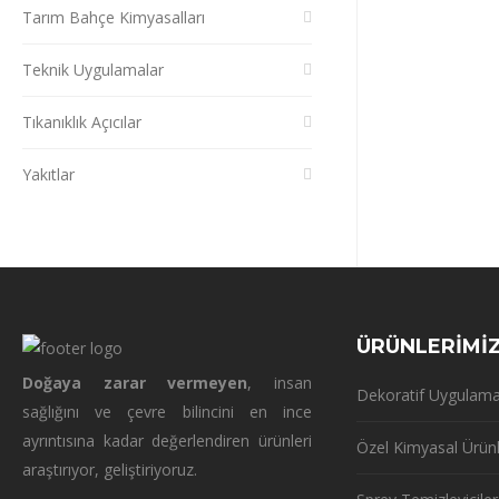
Tarım Bahçe Kimyasalları
Teknik Uygulamalar
Tıkanıklık Açıcılar
Yakıtlar
ÜRÜNLERİMİ
Doğaya zarar vermeyen
, insan
Dekoratif Uygulama
sağlığını ve çevre bilincini en ince
ayrıntısına kadar değerlendiren ürünleri
Özel Kimyasal Ürün
araştırıyor, geliştiriyoruz.