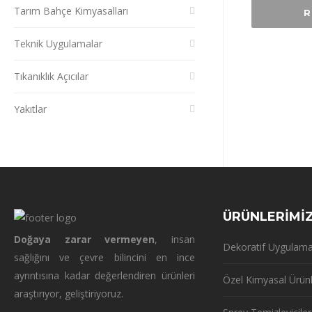
Tarım Bahçe Kimyasalları
R
Teknik Uygulamalar
Tıkanıklık Açıcılar
Yakıtlar
ÜRÜNLERİMİ
Doğaya zarar vermeyen
, insan
Dekoratif Uygulama
sağlığını ve çevre bilincini en ince
ayrıntısına kadar değerlendiren ürünleri
Özel Kimyasal Ürün
araştırıyor, geliştiriyoruz.