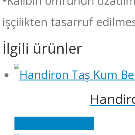
•Kalıbın ömrünün uzatılm
işçilikten tasarruf edilme
İlgili ürünler
Handiro
Devamını oku