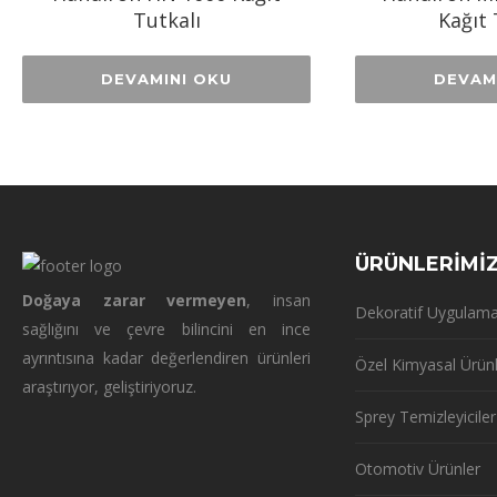
Tutkalı
Kağıt 
DEVAMINI OKU
DEVAM
ÜRÜNLERİMİ
Doğaya zarar vermeyen
, insan
Dekoratif Uygulama
sağlığını ve çevre bilincini en ince
ayrıntısına kadar değerlendiren ürünleri
Özel Kimyasal Ürün
araştırıyor, geliştiriyoruz.
Sprey Temizleyiciler
Otomotiv Ürünler